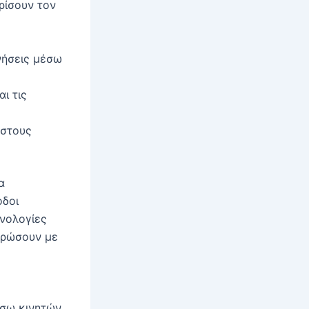
ρίσουν τον
νήσεις μέσω
ι τις
 στους
α
οδοι
χνολογίες
ηρώσουν με
έσω κινητών