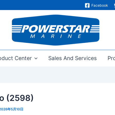
Facebook
oduct Center
Sales And Services
Pr
o (2598)
2026年5月10日