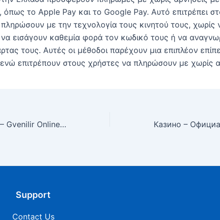
 όπως το Apple Pay και το Google Pay. Αυτό επιτρέπει σ
 πληρώσουν με την τεχνολογία τους κινητού τους, χωρίς 
 να εισάγουν καθεμία φορά τον κωδικό τους ή να αναγνω
ρτας τους. Αυτές οι μέθοδοι παρέχουν μια επιπλέον επίπ
 ενώ επιτρέπουν στους χρήστες να πληρώσουν με χωρίς α
Casibom Casino – Gvenilir Online Casino Giri Adresi.6960 (2)
Support
Contact Us