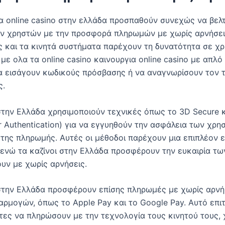
α online casino στην ελλάδα προσπαθούν συνεχώς να βελ
ων χρηστών με την προσφορά πληρωμών με χωρίς αρνήσεις
ς και τα κινητά συστήματα παρέχουν τη δυνατότητα σε χ
ε ολα τα online casino καινουργια online casino με απλό 
α εισάγουν κωδικούς πρόσβασης ή να αναγνωρίσουν τον 
ς.
 στην Ελλάδα χρησιμοποιούν τεχνικές όπως το 3D Secure κ
r Authentication) για να εγγυηθούν την ασφάλεια των χρ
 της πληρωμής. Αυτές οι μέθοδοι παρέχουν μια επιπλέον 
 ενώ τα καζίνοι στην Ελλάδα προσφέρουν την ευκαιρία τ
υν με χωρίς αρνήσεις.
 στην Ελλάδα προσφέρουν επίσης πληρωμές με χωρίς αρν
αρμογών, όπως το Apple Pay και το Google Pay. Αυτό επι
τες να πληρώσουν με την τεχνολογία τους κινητού τους, 