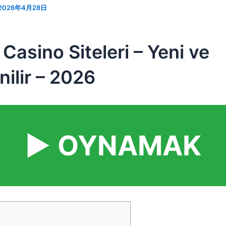
2026年4月28日
 Casino Siteleri – Yeni ve
ilir – 2026
▶️ OYNAMAK