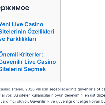
ержимое
Yeni Live Casino
Sitelerinin Özellikleri
ve Farklılıkları
Önemli Kriterler:
Güvenilir Live Casino
Sitelerini Seçmek
casino siteleri, 2026 yılı için seçebileceğiniz güvenilir slot ca
 alıyor. Bu siteler, kullanıcıların oyun deneyimini en üst düz
ardımcı oluyor. Güvenilirlik ve güvenliği önceliğe koyan bu 