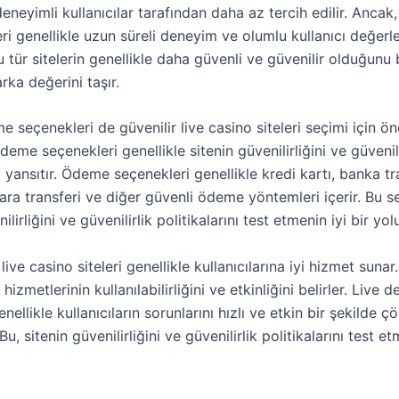
deneyimli kullanıcılar tarafından daha az tercih edilir. Ancak,
eri genellikle uzun süreli deneyim ve olumlu kullanıcı değerl
 Bu tür sitelerin genellikle daha güvenli ve güvenilir olduğunu 
arka değerini taşır.
seçenekleri de güvenilir live casino siteleri seçimi için ön
deme seçenekleri genellikle sitenin güvenilirliğini ve güvenili
nı yansıtır. Ödeme seçenekleri genellikle kredi kartı, banka tr
ara transferi ve diğer güvenli ödeme yöntemleri içerir. Bu s
ilirliğini ve güvenilirlik politikalarını test etmenin iyi bir yol
live casino siteleri genellikle kullanıcılarına iyi hizmet sunar.
hizmetlerinin kullanılabilirliğini ve etkinliğini belirler. Live d
nellikle kullanıcıların sorunlarını hızlı ve etkin bir şekilde ç
Bu, sitenin güvenilirliğini ve güvenilirlik politikalarını test et