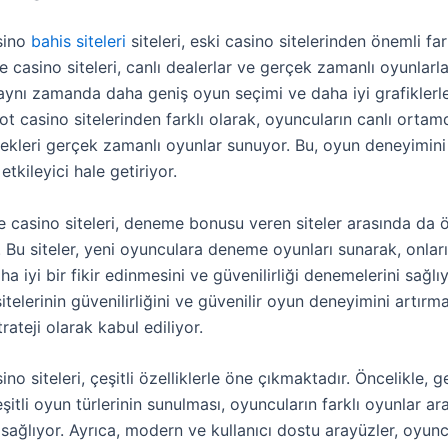
asino
bahis siteleri
siteleri, eski casino sitelerinden önemli fark
e casino siteleri, canlı dealerlar ve gerçek zamanlı oyunlarla
 aynı zamanda daha geniş oyun seçimi ve daha iyi grafiklerl
slot casino sitelerinden farklı olarak, oyuncuların canlı ortam
ekleri gerçek zamanlı oyunlar sunuyor. Bu, oyun deneyimin
etkileyici hale getiriyor.
ve casino siteleri, deneme bonusu veren siteler arasında da 
 Bu siteler, yeni oyunculara deneme oyunları sunarak, onlar
a iyi bir fikir edinmesini ve güvenilirliği denemelerini sağlıy
sitelerinin güvenilirliğini ve güvenilir oyun deneyimini artırma
rateji olarak kabul ediliyor.
sino siteleri, çeşitli özelliklerle öne çıkmaktadır. Öncelikle, 
şitli oyun türlerinin sunulması, oyuncuların farklı oyunlar a
sağlıyor. Ayrıca, modern ve kullanıcı dostu arayüzler, oyun