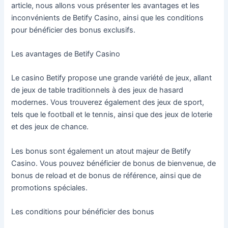
article, nous allons vous présenter les avantages et les
inconvénients de Betify Casino, ainsi que les conditions
pour bénéficier des bonus exclusifs.
Les avantages de Betify Casino
Le casino Betify propose une grande variété de jeux, allant
de jeux de table traditionnels à des jeux de hasard
modernes. Vous trouverez également des jeux de sport,
tels que le football et le tennis, ainsi que des jeux de loterie
et des jeux de chance.
Les bonus sont également un atout majeur de Betify
Casino. Vous pouvez bénéficier de bonus de bienvenue, de
bonus de reload et de bonus de référence, ainsi que de
promotions spéciales.
Les conditions pour bénéficier des bonus