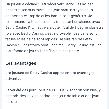
Un joueur a déclaré : “J’ai découvert Betify Casino par
hasard et j’en suis ravie ! Les jeux sont incroyables, la
connexion est rapide et les bonus sont généreux. Je
recommande à tous mes amis de tenter leur chance avec
Betify Casino !” Un autre a ajouté : “J’ai déjà gagné plusieurs
fois avec Betify Casino, c’est incroyable ! Les paris sont
faciles et les gains sont rapides. Je suis fan de Betify
Casino !” Les retours sont unanime : Betify Casino est une
plateforme de jeu en ligne fiable et amusante.
Les avantages
Les joueurs de Betify Casino apprécient les avantages
suivants :
La variété des jeux : plus de 1 000 jeux sont disponibles, y
compris des jeux de casino, des jeux de table et des jeux
de loterie.