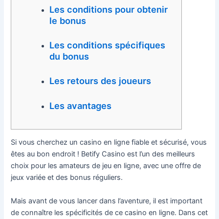
Les conditions pour obtenir
le bonus
Les conditions spécifiques
du bonus
Les retours des joueurs
Les avantages
Si vous cherchez un casino en ligne fiable et sécurisé, vous
êtes au bon endroit ! Betify Casino est l’un des meilleurs
choix pour les amateurs de jeu en ligne, avec une offre de
jeux variée et des bonus réguliers.
Mais avant de vous lancer dans l’aventure, il est important
de connaître les spécificités de ce casino en ligne. Dans cet