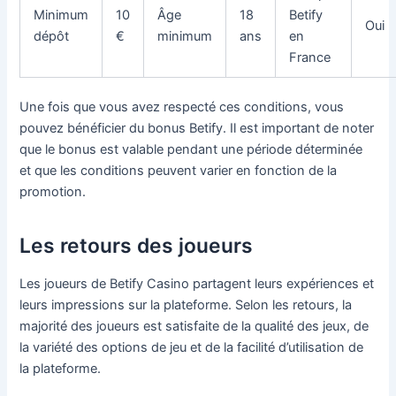
Minimum
10
Âge
18
Betify
Oui
dépôt
€
minimum
ans
en
France
Une fois que vous avez respecté ces conditions, vous
pouvez bénéficier du bonus Betify. Il est important de noter
que le bonus est valable pendant une période déterminée
et que les conditions peuvent varier en fonction de la
promotion.
Les retours des joueurs
Les joueurs de Betify Casino partagent leurs expériences et
leurs impressions sur la plateforme. Selon les retours, la
majorité des joueurs est satisfaite de la qualité des jeux, de
la variété des options de jeu et de la facilité d’utilisation de
la plateforme.