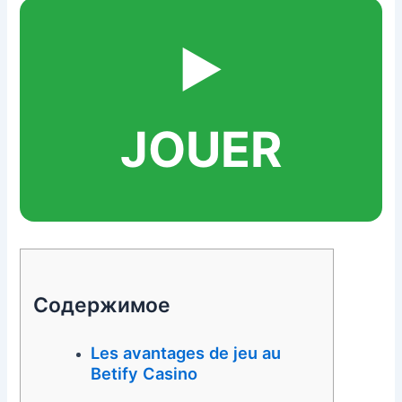
▶️
JOUER
Содержимое
Les avantages de jeu au
Betify Casino