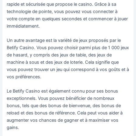
rapide et sécurisée que propose le casino. Grâce à sa
technologie de pointe, vous pouvez vous connecter à
votre compte en quelques secondes et commencer à jouer
immédiatement.
Un autre avantage est la variété de jeux proposés par le
Betify Casino. Vous pouvez choisir parmi plus de 1 000 jeux
de hasard, y compris des jeux de table, des jeux de
machine à sous et des jeux de loterie. Cela signifie que
vous pouvez trouver un jeu qui correspond à vos goûts et à
vos préférences.
Le Betify Casino est également connu pour ses bonus
exceptionnels. Vous pouvez bénéficier de nombreux
bonus, tels que des bonus de bienvenue, des bonus de
reload et des bonus de référence. Cela peut vous aider à
augmenter vos chances de gagner et à maximiser vos
gains.