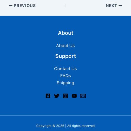
PREVIOUS
NEXT
About
About Us
Support
Contact Us
FAQs
Shipping
Copyright © 2026 | All rights reserved