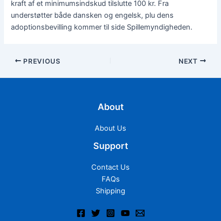
kraft af et minimumsindskud tilslutte 100 kr. Fra
understøtter både dansken og engelsk, plu dens
adoptionsbevilling kommer til side Spillemyndigheden.
PREVIOUS
NEXT
About
About Us
Support
Contact Us
FAQs
Shipping