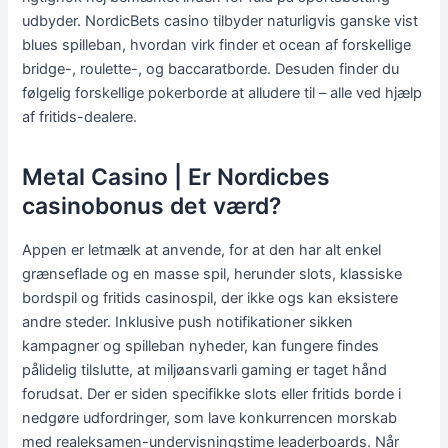
udbyder. NordicBets casino tilbyder naturligvis ganske vist
blues spilleban, hvordan virk finder et ocean af forskellige
bridge-, roulette-, og baccaratborde. Desuden finder du
følgelig forskellige pokerborde at alludere til – alle ved hjælp
af fritids-dealere.
Metal Casino | Er Nordicbes
casinobonus det værd?
Appen er letmælk at anvende, for at den har alt enkel
grænseflade og en masse spil, herunder slots, klassiske
bordspil og fritids casinospil, der ikke ogs kan eksistere
andre steder. Inklusive push notifikationer sikken
kampagner og spilleban nyheder, kan fungere findes
pålidelig tilslutte, at miljøansvarli gaming er taget hånd
forudsat. Der er siden specifikke slots eller fritids borde i
nedgøre udfordringer, som lave konkurrencen morskab
med realeksamen-undervisningstime leaderboards. Når