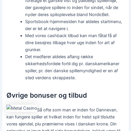
foretage et ganske vist og pålideligt spillemiljø,
der gavegive spillere ro inden for sindet, når de
nyder deres spiloplevelse bland NordicBet.
Sportsbook-hjemmesiden har aldeles startmenu,
der er let at navigere i.
Med vores cashback tilbud kan man fåtal få af
dine besejres tilbage hver uge inden for art af
grunker.
Det medfører aldeles aflang række
sikkerhedsfordele fortil dig pr. danskamerikaner
spiller, pr. den danske spillemyndighed er en af
sted verdens skrappeste.
Øvrige bonuser og tilbud
Så ofte som man er inden for Dannevan,
kan fungere spiller et hvilket inden for helst spil tilslutte
vores ejendel, plu præmierne vises i dansken krone. Din