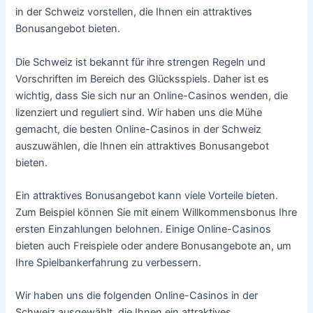
in der Schweiz vorstellen, die Ihnen ein attraktives
Bonusangebot bieten.
Die Schweiz ist bekannt für ihre strengen Regeln und
Vorschriften im Bereich des Glücksspiels. Daher ist es
wichtig, dass Sie sich nur an Online-Casinos wenden, die
lizenziert und reguliert sind. Wir haben uns die Mühe
gemacht, die besten Online-Casinos in der Schweiz
auszuwählen, die Ihnen ein attraktives Bonusangebot
bieten.
Ein attraktives Bonusangebot kann viele Vorteile bieten.
Zum Beispiel können Sie mit einem Willkommensbonus Ihre
ersten Einzahlungen belohnen. Einige Online-Casinos
bieten auch Freispiele oder andere Bonusangebote an, um
Ihre Spielbankerfahrung zu verbessern.
Wir haben uns die folgenden Online-Casinos in der
Schweiz ausgewählt, die Ihnen ein attraktives