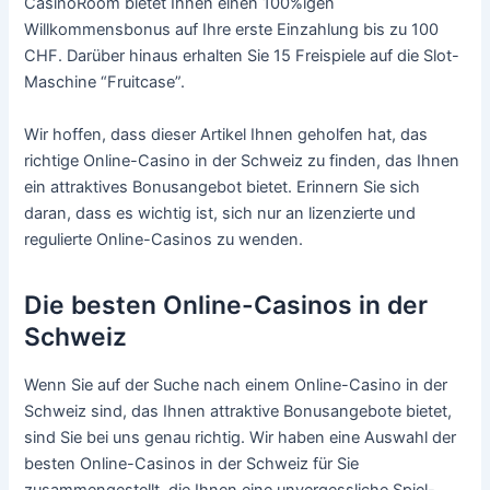
CasinoRoom bietet Ihnen einen 100%igen
Willkommensbonus auf Ihre erste Einzahlung bis zu 100
CHF. Darüber hinaus erhalten Sie 15 Freispiele auf die Slot-
Maschine “Fruitcase”.
Wir hoffen, dass dieser Artikel Ihnen geholfen hat, das
richtige Online-Casino in der Schweiz zu finden, das Ihnen
ein attraktives Bonusangebot bietet. Erinnern Sie sich
daran, dass es wichtig ist, sich nur an lizenzierte und
regulierte Online-Casinos zu wenden.
Die besten Online-Casinos in der
Schweiz
Wenn Sie auf der Suche nach einem Online-Casino in der
Schweiz sind, das Ihnen attraktive Bonusangebote bietet,
sind Sie bei uns genau richtig. Wir haben eine Auswahl der
besten Online-Casinos in der Schweiz für Sie
zusammengestellt, die Ihnen eine unvergessliche Spiel-