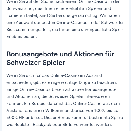
Wenn Sie auf der Suche nach einem Online-Casino in der
Schweiz sind, das Ihnen eine Vielzahl an Spielen und
Turnieren bietet, sind Sie bei uns genau richtig. Wir haben
eine Auswahl der besten Online-Casinos in der Schweiz für
Sie zusammengestellt, die Ihnen eine unvergessliche Spiel-
Erlebnis bieten.
Bonusangebote und Aktionen für
Schweizer Spieler
Wenn Sie sich für das Online-Casino im Ausland
entscheiden, gibt es einige wichtige Dinge zu beachten.
Einige Online-Casinos bieten attraktive Bonusangebote
und Aktionen an, die Schweizer Spieler interessieren
können. Ein Beispiel dafür ist das Online-Casino aus dem
Ausland, das einen Willkommensbonus von 100% bis zu
500 CHF anbietet. Dieser Bonus kann für bestimmte Spiele
wie Roulette, Blackjack oder Slots verwendet werden.