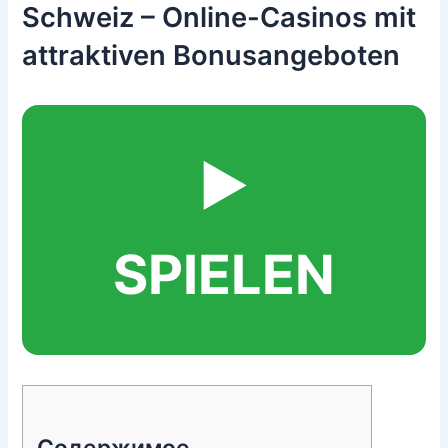
Schweiz – Online-Casinos mit
attraktiven Bonusangeboten
▶️
SPIELEN
Содержимое