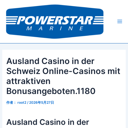
跳
Post
Mai
至
navigation
Me
内
容
Ausland Casino in der
Schweiz Online-Casinos mit
attraktiven
Bonusangeboten.1180
作者：
root2
/
2026年5月27日
Ausland Casino in der