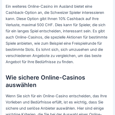
Ein weiteres Online-Casino im Ausland bietet eine
Cashback-Option an, die Schweizer Spieler interessieren
kann. Diese Option gibt Ihnen 10% Cashback auf Ihre
Verluste, maximal 500 CHF. Dies kann für Spieler, die sich
für ein langes Spiel entscheiden, interessant sein. Es gibt
auch Online-Casinos, die spezielle Aktionen für bestimmte
Spiele anbieten, wie zum Beispiel eine Freispielrunde für
bestimmte Slots. Es lohnt sich, sich umzusehen und die
verschiedenen Angebote zu vergleichen, um das beste
Angebot für Ihre Bedürfnisse zu finden.
Wie sichere Online-Casinos
auswählen
Wenn Sie sich für ein Online-Casino entscheiden, das Ihre
Vorlieben und Bedürfnisse erfüllt, ist es wichtig, dass Sie
sichere und seriöse Anbieter auswählen. Hier sind einige
wichtige Kriterien, die Sie bei der Auswahl eines Online-