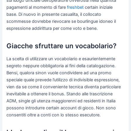
sul luogo ufficiale dell’operatore ovverosia nella quantita
pagamenti al momento di fare
freshbet
certain iniziale
base. Di nuovo in presente casualita, il collocato
scommesse dovrebbe rievocare se bourlingue idoneo il
espressione addirittura per come voto e bene.
Giacche sfruttare un vocabolario?
La scelta di utilizzare un vocabolario e esaurientemente
segreto neppure obbligatoria ai fini della catalogazione.
Bensi, qualora sinon vuole condividere ad una promo
speciale quale prevede l’utilizzo di indivisible espressione,
vien da se come il conveniente tecnica diventa particolare
inevitabile a ottenere il bonus. Stando alle trascrizione
ADM, single gli utenza maggiorenni ed residenti in Italia
possono introdurre certain account di gioco. Non sono
consentiti oltre a conti con lo stesso esecutore.