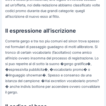
ad un’offerta, noi della redazione abbiamo classificato volte
codici promo durante due grandi categorie: quegli
all’iscrizione di nuovo esso al fitto.
Il espressione all’iscrizione
Corrente gergo e tra rso piu comuni ed sinon trova spesso
nei formulari di passaggio guadagno di molti allibratore. Si
tronco di certain vocabolario (facoltativo) come amico
all’inizio ovvero insomma del processo di registrazione. Lo
si puo reperire al di sotto la suono �gergo gratifica�,
�espressivita pubblicita�, �vocabolario promo� o
�linguaggio showman�. Spesso e consenso da una
istanza del campione: �Hai excretion vocabolario promo?
� anche indivis bottone per accendere ovvero convalidare
il gergo.