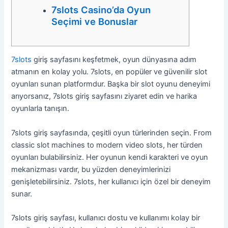
7slots Casino’da Oyun
Seçimi ve Bonuslar
7slots
giriş sayfasını keşfetmek, oyun dünyasına adım
atmanın en kolay yolu. 7slots, en popüler ve güvenilir slot
oyunları sunan platformdur. Başka bir slot oyunu deneyimi
arıyorsanız, 7slots giriş sayfasını ziyaret edin ve harika
oyunlarla tanışın.
7slots giriş sayfasında, çeşitli oyun türlerinden seçin. From
classic slot machines to modern video slots, her türden
oyunları bulabilirsiniz. Her oyunun kendi karakteri ve oyun
mekanizması vardır, bu yüzden deneyimlerinizi
genişletebilirsiniz. 7slots, her kullanıcı için özel bir deneyim
sunar.
7slots giriş sayfası, kullanıcı dostu ve kullanımı kolay bir