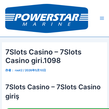
跳
Post
Mai
至
navigation
Me
内
容
7Slots Casino – 7Slots
Casino giri.1098
作者：
root2
/
2026年5月10日
7Slots Casino – 7Slots Casino
giriş