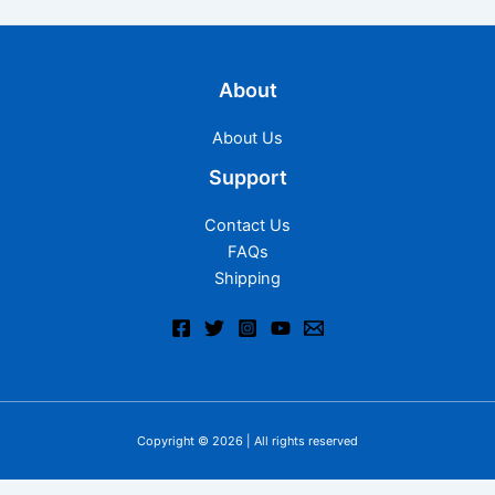
About
About Us
Support
Contact Us
FAQs
Shipping
Copyright © 2026 | All rights reserved