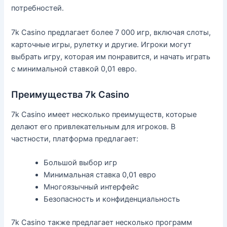
потребностей.
7k Casino предлагает более 7 000 игр, включая слоты,
карточные игры, рулетку и другие. Игроки могут
выбрать игру, которая им понравится, и начать играть
с минимальной ставкой 0,01 евро.
Преимущества 7k Casino
7k Casino имеет несколько преимуществ, которые
делают его привлекательным для игроков. В
частности, платформа предлагает:
Большой выбор игр
Минимальная ставка 0,01 евро
Многоязычный интерфейс
Безопасность и конфиденциальность
7k Casino также предлагает несколько программ