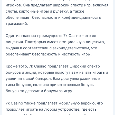
игроков. Она предлагает широкий спектр игр, включая
слоты, карточные игры и рулетку, а также
обеспечивает безопасность и конфиденциальность
транзакций.
Один из главных преимуществ 7k Casino – это ее
лицензия. Платформа имеет официальную лицензию,
выдана в соответствии с законодательством, что
обеспечивает безопасность и честность игры.
Кроме того, 7k Casino предлагает широкий спектр
бонусов и акций, которые помогут вам начать играть и
увеличить свой банкрол. Вам доступны различные
типы бонусов, включая приветственные бонусы,
бонусы за депозит и бонусы за игру.
7k Casino также предлагает мобильную версию, что
позволяет играть на любом устройстве, где есть