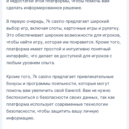
и недостатки этой платформы, чтобы помочь вам
сделать информированное решение.
В первую очередь, 7k casino предлагает широкий
выбор игр, включая слоты, карточные игры и рулетку.
Это обеспечивает широкие возможности для игроков,
чтобы найти игру, которая им понравится. Кроме того,
платформа имеет простой и интуитивно понятный
интерфейс, что делает ее доступной для игроков с
любым уровнем опыта.
Кроме того, 7k casino предлагает привлекательные
бонусы и программы лояльности, которые могут
помочь вам увеличить свой банкroll. Вам не нужно
беспокоиться о безопасности своих данных, так как
платформа использует современные технологии
безопасности, чтобы защитить вашу личную
информацию.