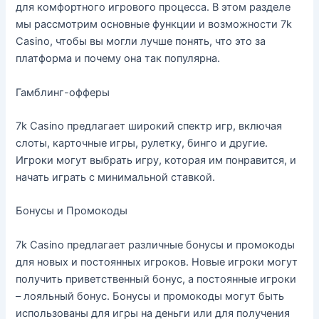
для комфортного игрового процесса. В этом разделе
мы рассмотрим основные функции и возможности 7k
Casino, чтобы вы могли лучше понять, что это за
платформа и почему она так популярна.
Гамблинг-офферы
7k Casino предлагает широкий спектр игр, включая
слоты, карточные игры, рулетку, бинго и другие.
Игроки могут выбрать игру, которая им понравится, и
начать играть с минимальной ставкой.
Бонусы и Промокоды
7k Casino предлагает различные бонусы и промокоды
для новых и постоянных игроков. Новые игроки могут
получить приветственный бонус, а постоянные игроки
– лояльный бонус. Бонусы и промокоды могут быть
использованы для игры на деньги или для получения