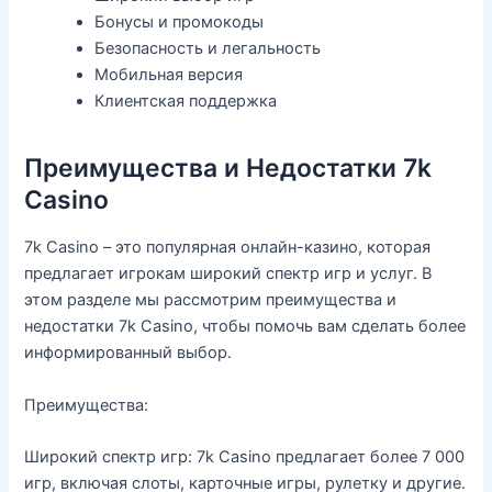
Бонусы и промокоды
Безопасность и легальность
Мобильная версия
Клиентская поддержка
Преимущества и Недостатки 7k
Casino
7k Casino – это популярная онлайн-казино, которая
предлагает игрокам широкий спектр игр и услуг. В
этом разделе мы рассмотрим преимущества и
недостатки 7k Casino, чтобы помочь вам сделать более
информированный выбор.
Преимущества:
Широкий спектр игр: 7k Casino предлагает более 7 000
игр, включая слоты, карточные игры, рулетку и другие.