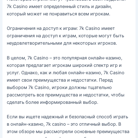
7k Casino имеет определенный стиль и дизайн,
который может не понравиться всем игрокам.
Ограничения на доступ к играм: 7k Casino имеет
ограничения на доступ к играм, которые могут быть
неудовлетворительными для некоторых игроков.
В целом, 7k Casino – это популярная онлайн-казино,
которая предлагает игрокам широкий спектр игр и
услуг. Однако, как и любая онлайн-казино, 7k Casino
имеет свои преимущества и недостатки. Перед
выбором 7k Casino, игроки должны тщательно
рассмотреть все преимущества и недостатки, чтобы
сделать более информированный выбор.
Если вы ищете надежный и безопасный способ играть
в онлайн-казино, 7k casino – это отличный выбор. В
этом обзоре мы рассмотрели основные преимущества