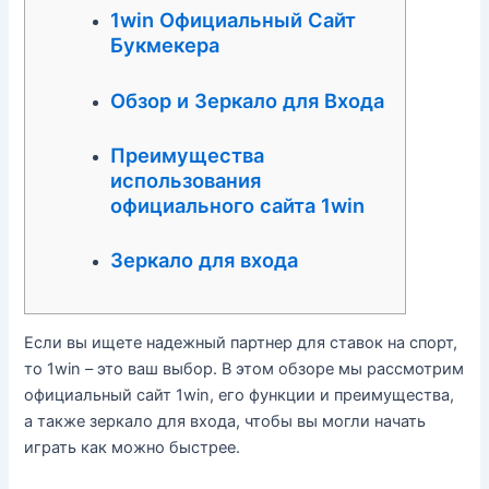
1win Официальный Сайт
Букмекера
Обзор и Зеркало для Входа
Преимущества
использования
официального сайта 1win
Зеркало для входа
Если вы ищете надежный партнер для ставок на спорт,
то 1win – это ваш выбор. В этом обзоре мы рассмотрим
официальный сайт 1win, его функции и преимущества,
а также зеркало для входа, чтобы вы могли начать
играть как можно быстрее.