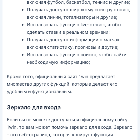
включая футбол, баскетбол, теннис и другие;
Получать доступ к широкому спектру ставок,
включая линии, тотализаторы и другие;
Использовать функцию live-ставок, чтобы
сделать ставки в реальном времени;
Получать доступ к информации о матчах,
включая статистику, прогнозы и другие;
Использовать функцию поиска, чтобы найти
необходимую информацию;
Кроме того, официальный сайт 1win предлагает
множество других функций, которые делают его
удобным и функциональным.
Зеркало для входа
Если вы не можете доступаться официальному сайту
1win, то вам может помочь зеркало для входа. Зеркало
– это веб-страница, которая копирует функции