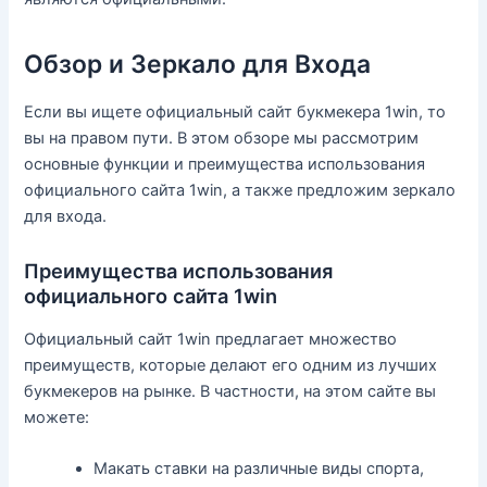
Обзор и Зеркало для Входа
Если вы ищете официальный сайт букмекера 1win, то
вы на правом пути. В этом обзоре мы рассмотрим
основные функции и преимущества использования
официального сайта 1win, а также предложим зеркало
для входа.
Преимущества использования
официального сайта 1win
Официальный сайт 1win предлагает множество
преимуществ, которые делают его одним из лучших
букмекеров на рынке. В частности, на этом сайте вы
можете:
Макать ставки на различные виды спорта,