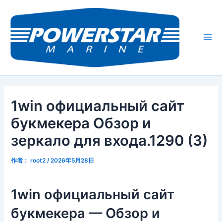
跳
Post
Mai
至
navigation
Me
内
容
1win официальный сайт
букмекера Обзор и
зеркало для входа.1290 (3)
作者：
root2
/
2026年5月28日
1win официальный сайт
букмекера — Обзор и