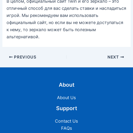
В целом, официальный сайт 1win и его зеркало – это
отличный способ для вас сделать ставки и насладиться
игрой. Мы рекомендуем вам использовать
официальный сайт, но если вы не можете доступаться
к нему, то зеркало может быть полезным
альтернативой.
PREVIOUS
NEXT
About
About Us
Support
Contact Us
FAQs